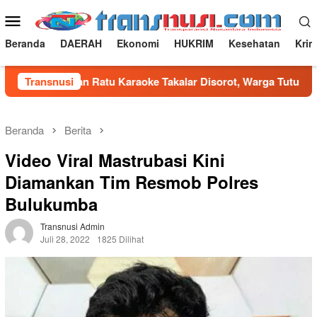
Loncat
Menu
ke
Mobile
konten
Beranda
DAERAH
Ekonomi
HUKRIM
Kesehatan
Krim
 Bum dan Ratu Karaoke Takalar Disorot, Warga Tutup Saja
Transnusi
Beranda
Berita
Video Viral Mastrubasi Kini
Diamankan Tim Resmob Polres
Bulukumba
Transnusi Admin
Juli 28, 2022
1825 Dilihat