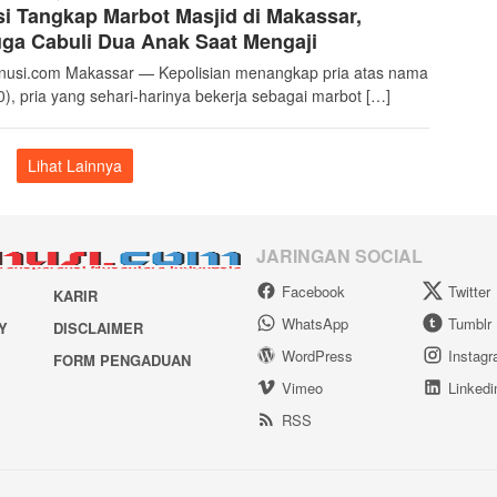
si Tangkap Marbot Masjid di Makassar,
Admin
ga Cabuli Dua Anak Saat Mengaji
nusi.com Makassar — Kepolisian menangkap pria atas nama
0), pria yang sehari-harinya bekerja sebagai marbot […]
Lihat Lainnya
JARINGAN SOCIAL
Facebook
Twitter
KARIR
WhatsApp
Tumblr
Y
DISCLAIMER
WordPress
Instag
FORM PENGADUAN
Vimeo
Linkedi
RSS