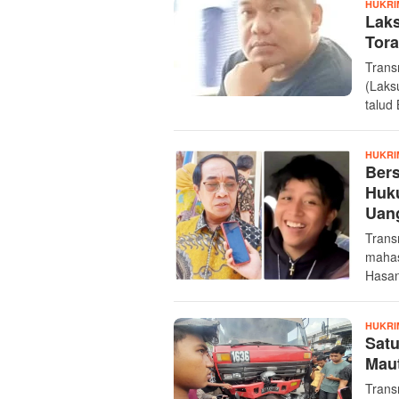
HUKRI
Lak
Tora
Trans
(Laks
talud
HUKRI
Bers
Huku
Uang
Trans
mahas
Hasan
HUKRI
Satu
Maut
Trans