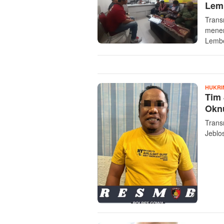
Lem
Trans
mener
Lemb
HUKRI
Tim 
Okn
Trans
Jeblo