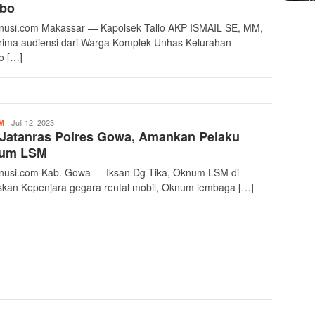
bo
nusi.com Makassar — Kapolsek Tallo AKP ISMAIL SE, MM,
ima audiensi dari Warga Komplek Unhas Kelurahan
o […]
Transnusi
Juli 12, 2023
M
Jatanras Polres Gowa, Amankan Pelaku
Admin
um LSM
nusi.com Kab. Gowa — Iksan Dg Tika, Oknum LSM di
skan Kepenjara gegara rental mobil, Oknum lembaga […]