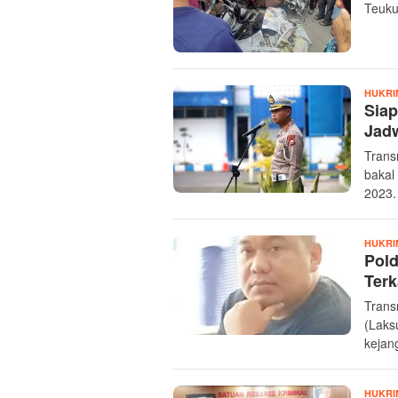
Teuku
HUKRI
Siap
Jad
Trans
bakal
2023.
HUKRI
Pold
Terk
Trans
(Laks
kejan
HUKRI