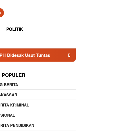
n
N
POLITIK
Usut Tuntas
Dewan Penasehat LMBC Makassar, Apresiasi 
K POPULER
G BERITA
AKASSAR
RITA KRIMINAL
ASIONAL
RITA PENDIDIKAN