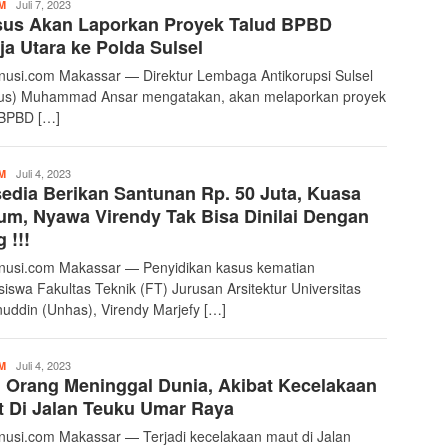
Transnusi
Juli 7, 2023
M
sus Akan Laporkan Proyek Talud BPBD
Admin
ja Utara ke Polda Sulsel
nusi.com Makassar — Direktur Lembaga Antikorupsi Sulsel
us) Muhammad Ansar mengatakan, akan melaporkan proyek
 BPBD […]
Transnusi
Juli 4, 2023
M
edia Berikan Santunan Rp. 50 Juta, Kuasa
Admin
m, Nyawa Virendy Tak Bisa Dinilai Dengan
 !!!
nusi.com Makassar — Penyidikan kasus kematian
iswa Fakultas Teknik (FT) Jurusan Arsitektur Universitas
uddin (Unhas), Virendy Marjefy […]
Transnusi
Juli 4, 2023
M
 Orang Meninggal Dunia, Akibat Kecelakaan
Admin
 Di Jalan Teuku Umar Raya
nusi.com Makassar — Terjadi kecelakaan maut di Jalan