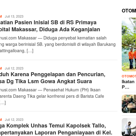
OTOM
Transnusi
Juli 13, 2023
M
tian Pasien Inisial SB di RS Primaya
Admin
ital Makassar, Diduga Ada Keganjalan
nusi.com Makassar — Diduga penyebat kematian salah
ng warga berinisial SB. yang berdomisili di wilayah Barukang
attingalloang, […]
Transnusi
Juli 12, 2023
M
duh Karena Penggelapan dan Pencurian,
Admin
OTOMOT
sa Dg Tika Lsm Gowa Angkat Suara
Ikatan
P…
nusi.com Makassar — Penasehat Hukum (PH) Iksan
renta Daeng Tika gelar konfrensi pers di Barista Cafe
[…]
Transnusi
Juli 12, 2023
M
a Komplek Unhas Temui Kapolsek Tallo,
Admin
ertanyakan Laporan Penganiayaan di Kel.