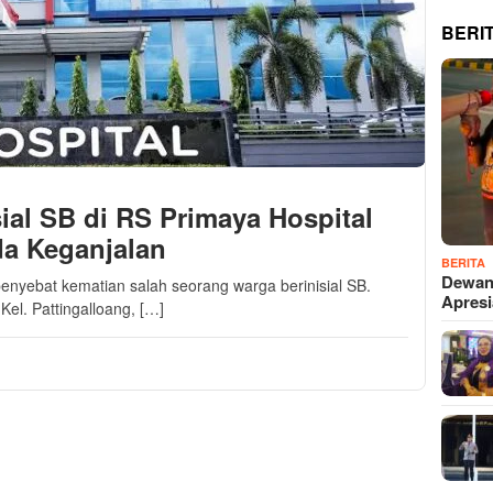
BERI
ial SB di RS Primaya Hospital
da Keganjalan
BERITA
Dewan
nyebat kematian salah seorang warga berinisial SB.
Apres
Kel. Pattingalloang, […]