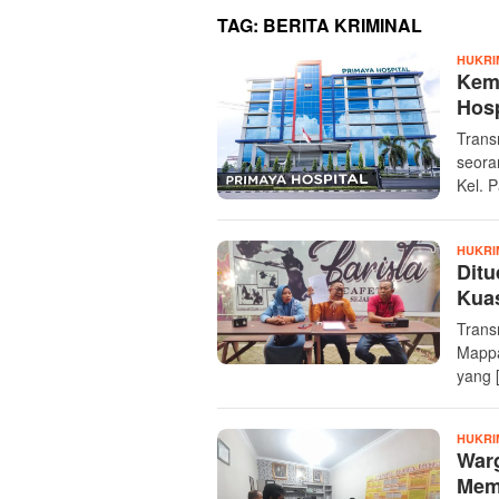
TAG:
BERITA KRIMINAL
HUKRI
Kema
Hosp
Trans
seora
Kel. P
HUKRI
Ditu
Kua
Trans
Mappa
yang 
HUKRI
Warg
Memp