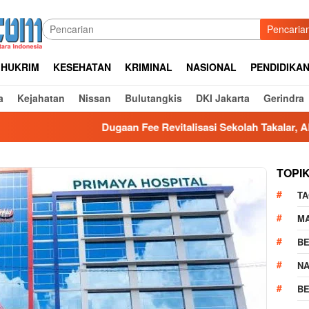
Pencaria
HUKRIM
KESEHATAN
KRIMINAL
NASIONAL
PENDIDIKA
a
Kejahatan
Nissan
Bulutangkis
DKI Jakarta
Gerindra
Dugaan Fee Revitalisasi Sekolah Takalar, APH Didesak 
TOPI
TA
M
BE
N
BE