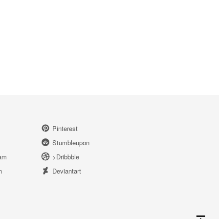
Pinterest
Stumbleupon
ram
>Dribbble
n
Deviantart