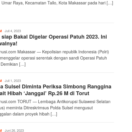
 Umar Raya, Kecamatan Tallo, Kota Makassar pada hari […]
Transnusi
Juli 4, 2023
M
 siap Bakal Digelar Operasi Patuh 2023. Ini
Admin
walnya!
nusi.com Makassar — Kepolisian republik Indonesia (Polri)
 menggelar operasi serentak dengan sandi Operasi Patuh
 Demikian […]
Transnusi
Juli 1, 2023
M
a Sulsel Diminta Periksa Simbong Ranggina
Admin
ait Hibah ‘Janggal’ Rp.26 M di Torut
nusi.com TORUT — Lembaga Antikorupsi Sulawesi Selatan
us) meminta Ditreskrimsus Polda Sulsel mengusut
ggalan dalam proyek hibah […]
Transnusi
Juni 26, 2023
M