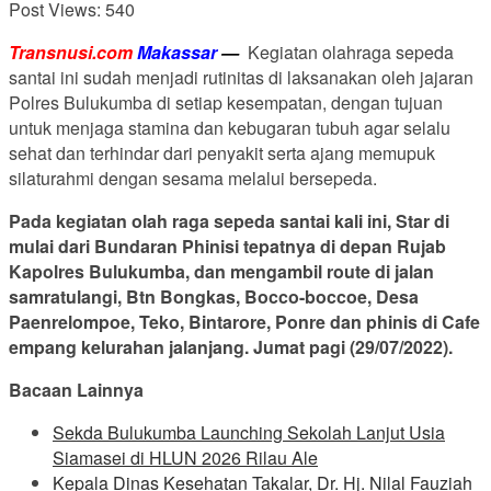
Post Views:
540
Transnusi.com
Makassar
—
Kegiatan olahraga sepeda
santai ini sudah menjadi rutinitas di laksanakan oleh jajaran
Polres Bulukumba di setiap kesempatan, dengan tujuan
untuk menjaga stamina dan kebugaran tubuh agar selalu
sehat dan terhindar dari penyakit serta ajang memupuk
silaturahmi dengan sesama melalui bersepeda.
Pada kegiatan olah raga sepeda santai kali ini, Star di
mulai dari Bundaran Phinisi tepatnya di depan Rujab
Kapolres Bulukumba, dan mengambil route di jalan
samratulangi, Btn Bongkas, Bocco-boccoe, Desa
Paenrelompoe, Teko, Bintarore, Ponre dan phinis di Cafe
empang kelurahan jalanjang. Jumat pagi (29/07/2022).
Bacaan Lainnya
Sekda Bulukumba Launching Sekolah Lanjut Usia
Siamasei di HLUN 2026 Rilau Ale
Kepala Dinas Kesehatan Takalar, Dr. Hj. Nilal Fauziah