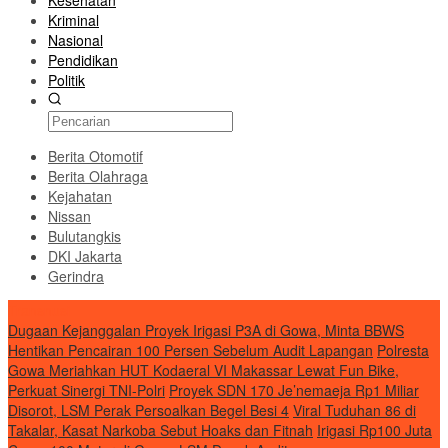
Kesehatan
Kriminal
Nasional
Pendidikan
Politik
Berita Otomotif
Berita Olahraga
Kejahatan
Nissan
Bulutangkis
DKI Jakarta
Gerindra
Transnusi
Dugaan Kejanggalan Proyek Irigasi P3A di Gowa, Minta BBWS
Hentikan Pencairan 100 Persen Sebelum Audit Lapangan
Polresta
Gowa Meriahkan HUT Kodaeral VI Makassar Lewat Fun Bike,
Perkuat Sinergi TNI-Polri
Proyek SDN 170 Je’nemaeja Rp1 Miliar
Disorot, LSM Perak Persoalkan Begel Besi 4
Viral Tuduhan 86 di
Takalar, Kasat Narkoba Sebut Hoaks dan Fitnah
Irigasi Rp100 Juta