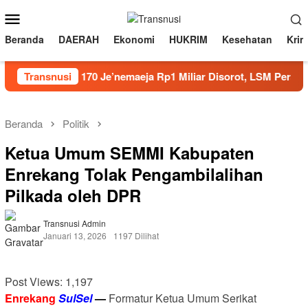
Loncat
Menu
ke
Mobile
konten
Beranda
DAERAH
Ekonomi
HUKRIM
Kesehatan
Krim
Proyek SDN 170 Je’nemaeja Rp1 Miliar Disorot, LSM Perak Per
Transnusi
Beranda
Politik
Ketua Umum SEMMI Kabupaten
Enrekang Tolak Pengambilalihan
Pilkada oleh DPR
Transnusi Admin
Januari 13, 2026
1197 Dilihat
Post Views:
1,197
Enrekang
SulSel
—
Formatur Ketua Umum Serikat