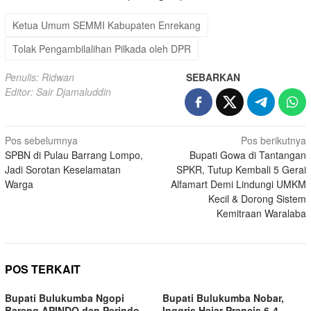
Ketua Umum SEMMI Kabupaten Enrekang
Tolak Pengambilalihan Pilkada oleh DPR
Penulis: Ridwan
SEBARKAN
Editor: Sair Djamaluddin
Navigasi
Pos sebelumnya
Pos berikutnya
SPBN di Pulau Barrang Lompo,
Bupati Gowa di Tantangan
pos
Jadi Sorotan Keselamatan
SPKR, Tutup Kembali 5 Gerai
Warga
Alfamart Demi Lindungi UMKM
Kecil & Dorong Sistem
Kemitraan Waralaba
POS TERKAIT
Bupati Bulukumba Ngopi
Bupati Bulukumba Nobar,
Bareng APINDO dan Perindo,
Inggris Hajar Prancis 6-4