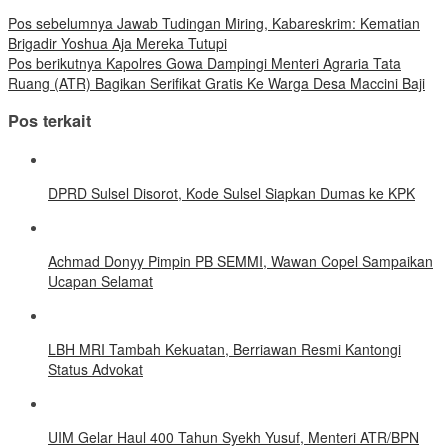
Pos sebelumnya
Jawab Tudingan Miring, Kabareskrim: Kematian
Brigadir Yoshua Aja Mereka Tutupi
Pos berikutnya
Kapolres Gowa Dampingi Menteri Agraria Tata
Ruang (ATR) Bagikan Serifikat Gratis Ke Warga Desa Maccini Baji
Pos terkait
DPRD Sulsel Disorot, Kode Sulsel Siapkan Dumas ke KPK
Achmad Donyy Pimpin PB SEMMI, Wawan Copel Sampaikan
Ucapan Selamat
LBH MRI Tambah Kekuatan, Berriawan Resmi Kantongi
Status Advokat
UIM Gelar Haul 400 Tahun Syekh Yusuf, Menteri ATR/BPN