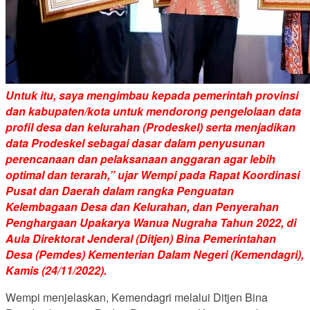
Untuk itu, saya mengimbau kepada pemerintah provinsi
dan kabupaten/kota untuk mendorong pengelolaan data
profil desa dan kelurahan (Prodeskel) serta menjadikan
data Prodeskel sebagai dasar dalam penyusunan
perencanaan dan pelaksanaan anggaran agar lebih
optimal dan terarah,” ujar Wempi pada Rapat Koordinasi
Pusat dan Daerah dalam rangka Penguatan
Kelembagaan Desa dan Kelurahan, dan Penyerahan
Penghargaan Upakarya Wanua Nugraha Tahun 2022, di
Aula Direktorat Jenderal (Ditjen) Bina Pemerintahan
Desa (Pemdes) Kementerian Dalam Negeri (Kemendagri),
Kamis (24/11/2022).
Wempi menjelaskan, Kemendagri melalui Ditjen Bina