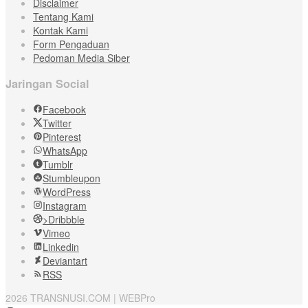
Disclaimer
Tentang Kami
Kontak Kami
Form Pengaduan
Pedoman Media Siber
Jaringan Social
Facebook
Twitter
Pinterest
WhatsApp
Tumblr
Stumbleupon
WordPress
Instagram
>Dribbble
Vimeo
Linkedin
Deviantart
RSS
2026 TRANSNUSI.COM | WEBPro