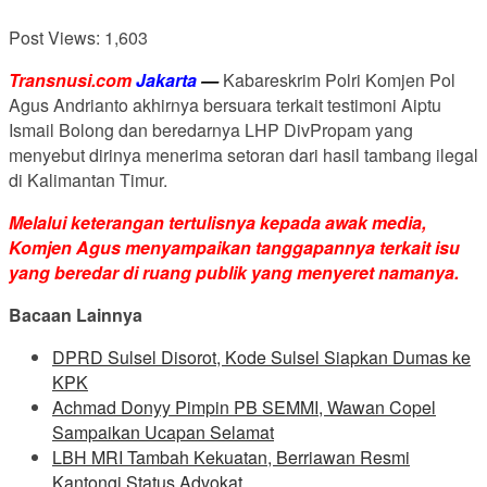
Post Views:
1,603
Transnusi.com
Jakarta
—
Kabareskrim Polri Komjen Pol
Agus Andrianto akhirnya bersuara terkait testimoni Aiptu
Ismail Bolong dan beredarnya LHP DivPropam yang
menyebut dirinya menerima setoran dari hasil tambang ilegal
di Kalimantan Timur.
Melalui keterangan tertulisnya kepada awak media,
Komjen Agus menyampaikan tanggapannya terkait isu
yang beredar di ruang publik yang menyeret namanya.
Bacaan Lainnya
DPRD Sulsel Disorot, Kode Sulsel Siapkan Dumas ke
KPK
Achmad Donyy Pimpin PB SEMMI, Wawan Copel
Sampaikan Ucapan Selamat
LBH MRI Tambah Kekuatan, Berriawan Resmi
Kantongi Status Advokat