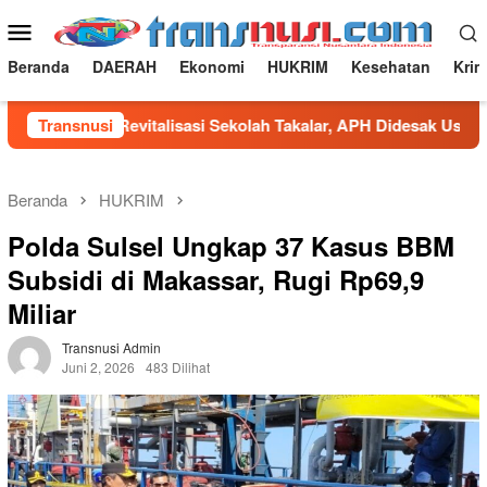
Loncat
Menu
ke
Mobile
konten
Beranda
DAERAH
Ekonomi
HUKRIM
Kesehatan
Krim
gaan Fee Revitalisasi Sekolah Takalar, APH Didesak Usut Tuntas
Transnusi
Beranda
HUKRIM
Polda Sulsel Ungkap 37 Kasus BBM
Subsidi di Makassar, Rugi Rp69,9
Miliar
Transnusi Admin
Juni 2, 2026
483 Dilihat