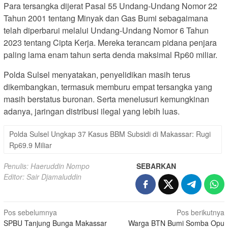
Para tersangka dijerat Pasal 55 Undang-Undang Nomor 22
Tahun 2001 tentang Minyak dan Gas Bumi sebagaimana
telah diperbarui melalui Undang-Undang Nomor 6 Tahun
2023 tentang Cipta Kerja. Mereka terancam pidana penjara
paling lama enam tahun serta denda maksimal Rp60 miliar.
Polda Sulsel menyatakan, penyelidikan masih terus
dikembangkan, termasuk memburu empat tersangka yang
masih berstatus buronan. Serta menelusuri kemungkinan
adanya, jaringan distribusi ilegal yang lebih luas.
Polda Sulsel Ungkap 37 Kasus BBM Subsidi di Makassar: Rugi
Rp69.9 Miliar
Penulis: Haeruddin Nompo
SEBARKAN
Editor: Sair Djamaluddin
Navigasi
Pos sebelumnya
Pos berikutnya
SPBU Tanjung Bunga Makassar
Warga BTN Bumi Somba Opu