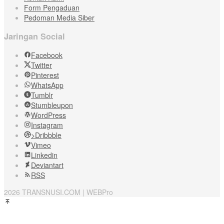
Form Pengaduan
Pedoman Media Siber
Jaringan Social
Facebook
Twitter
Pinterest
WhatsApp
Tumblr
Stumbleupon
WordPress
Instagram
>Dribbble
Vimeo
Linkedin
Deviantart
RSS
2026 TRANSNUSI.COM | WEBPro