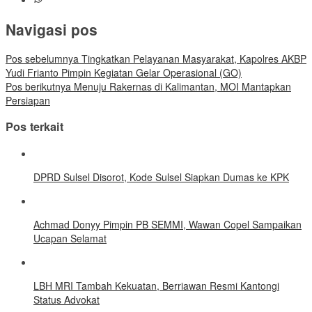
Navigasi pos
Pos sebelumnya
Tingkatkan Pelayanan Masyarakat, Kapolres AKBP
Yudi Frianto Pimpin Kegiatan Gelar Operasional (GO)
Pos berikutnya
Menuju Rakernas di Kalimantan, MOI Mantapkan
Persiapan
Pos terkait
DPRD Sulsel Disorot, Kode Sulsel Siapkan Dumas ke KPK
Achmad Donyy Pimpin PB SEMMI, Wawan Copel Sampaikan
Ucapan Selamat
LBH MRI Tambah Kekuatan, Berriawan Resmi Kantongi
Status Advokat