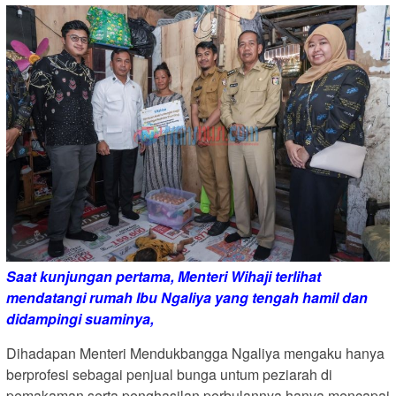
Saat kunjungan pertama, Menteri Wihaji terlihat
mendatangi rumah Ibu Ngaliya yang tengah hamil dan
didampingi suaminya,
Dihadapan Menteri Mendukbangga Ngaliya mengaku hanya
berprofesi sebagai penjual bunga untum peziarah di
pemakaman serta penghasilan perbulannya hanya mencapai