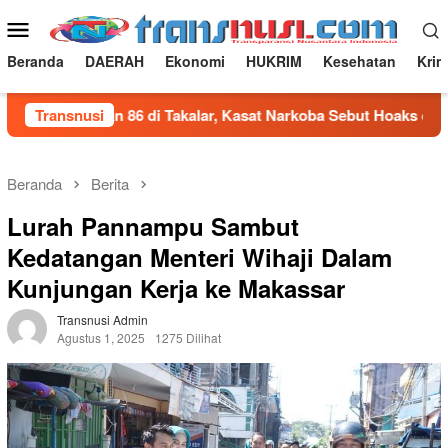
Loncat
Menu
ke
Mobile
konten
Beranda
DAERAH
Ekonomi
HUKRIM
Kesehatan
Krim
duhan 86 di Takalar, Kasat Narkoba Sebut Hoaks dan Fitnah
Transnusi
Beranda
Berita
Lurah Pannampu Sambut
Kedatangan Menteri Wihaji Dalam
Kunjungan Kerja ke Makassar
Transnusi Admin
Agustus 1, 2025
1275 Dilihat