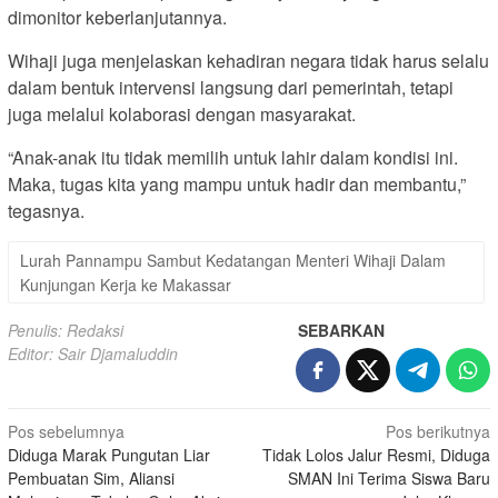
dimonitor keberlanjutannya.
Wihaji juga menjelaskan kehadiran negara tidak harus selalu
dalam bentuk intervensi langsung dari pemerintah, tetapi
juga melalui kolaborasi dengan masyarakat.
“Anak-anak itu tidak memilih untuk lahir dalam kondisi ini.
Maka, tugas kita yang mampu untuk hadir dan membantu,”
tegasnya.
Lurah Pannampu Sambut Kedatangan Menteri Wihaji Dalam
Kunjungan Kerja ke Makassar
Penulis: Redaksi
SEBARKAN
Editor: Sair Djamaluddin
Navigasi
Pos sebelumnya
Pos berikutnya
Diduga Marak Pungutan Liar
Tidak Lolos Jalur Resmi, Diduga
pos
Pembuatan Sim, Aliansi
SMAN Ini Terima Siswa Baru