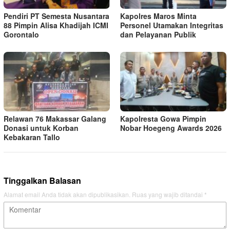
Pendiri PT Semesta Nusantara
Kapolres Maros Minta
88 Pimpin Alisa Khadijah ICMI
Personel Utamakan Integritas
Gorontalo
dan Pelayanan Publik
Relawan 76 Makassar Galang
Kapolresta Gowa Pimpin
Donasi untuk Korban
Nobar Hoegeng Awards 2026
Kebakaran Tallo
Tinggalkan Balasan
Alamat email Anda tidak akan dipublikasikan.
Ruas yang wajib ditandai
*