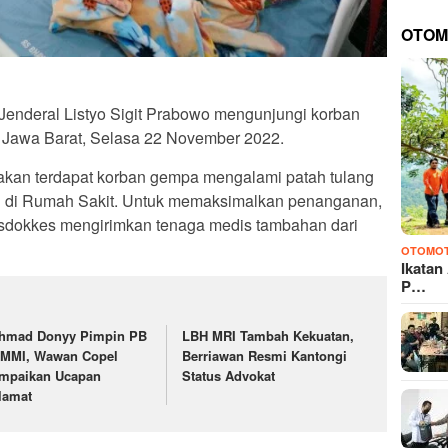
OTOM
Jenderal Listyo Sigit Prabowo mengunjungi korban
 Jawa Barat, Selasa 22 November 2022.
akan terdapat korban gempa mengalami patah tulang
n di Rumah Sakit. Untuk memaksimalkan penanganan,
usdokkes mengirimkan tenaga medis tambahan dari
OTOMOT
Ikatan
P…
hmad Donyy Pimpin PB
LBH MRI Tambah Kekuatan,
MMI, Wawan Copel
Berriawan Resmi Kantongi
mpaikan Ucapan
Status Advokat
lamat