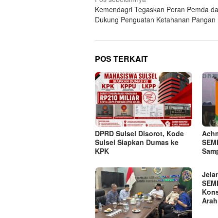
Navigasi
Kemendagri Tegaskan Peran Pemda d
pos
Dukung Penguatan Ketahanan Pangan
POS TERKAIT
DPRD Sulsel Disorot, Kode
Achm
Sulsel Siapkan Dumas ke
SEMM
KPK
Samp
Jela
SEMM
Kons
Arah