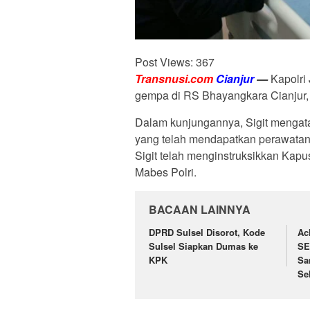
Post Views:
367
Transnusi.com
Cianjur
—
Kapolri 
gempa di RS Bhayangkara Cianjur,
Dalam kunjungannya, Sigit mengat
yang telah mendapatkan perawata
Sigit telah menginstruksikkan Kap
Mabes Polri.
BACAAN LAINNYA
DPRD Sulsel Disorot, Kode
Ac
Sulsel Siapkan Dumas ke
SE
KPK
Sa
Se