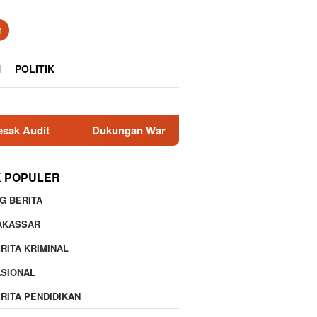
n
N
POLITIK
Dukungan Warga Tanete Jadi Motivasi, Pembina Kesebelasa
K POPULER
G BERITA
AKASSAR
RITA KRIMINAL
ASIONAL
RITA PENDIDIKAN