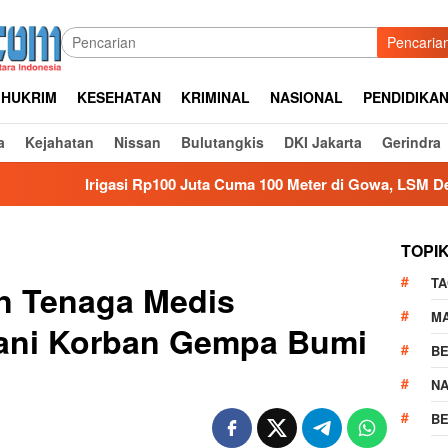
Pencaria
HUKRIM
KESEHATAN
KRIMINAL
NASIONAL
PENDIDIKA
a
Kejahatan
Nissan
Bulutangkis
DKI Jakarta
Gerindra
igasi Rp100 Juta Cuma 100 Meter di Gowa, LSM Desak Audit
TOPI
TA
n Tenaga Medis
M
ani Korban Gempa Bumi
BE
N
BE