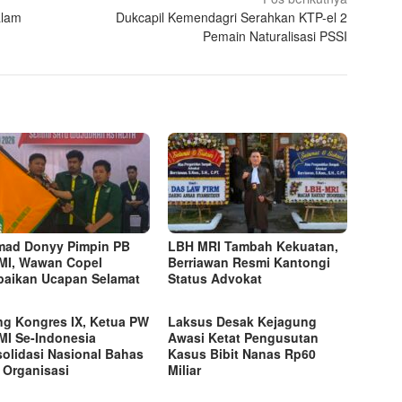
alam
Dukcapil Kemendagri Serahkan KTP-el 2
Pemain Naturalisasi PSSI
ad Donyy Pimpin PB
LBH MRI Tambah Kekuatan,
I, Wawan Copel
Berriawan Resmi Kantongi
aikan Ucapan Selamat
Status Advokat
ng Kongres IX, Ketua PW
Laksus Desak Kejagung
I Se-Indonesia
Awasi Ketat Pengusutan
olidasi Nasional Bahas
Kasus Bibit Nanas Rp60
 Organisasi
Miliar