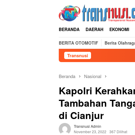
Loncat
ke
konten
BERANDA
DAERAH
EKONOMI
BERITA OTOMOTIF
Berita Olahrag
Transnusi
Ir
Beranda
Nasional
Kapolri Kerahka
Tambahan Tang
di Cianjur
Transnusi Admin
November 23, 2022
367 Dilihat