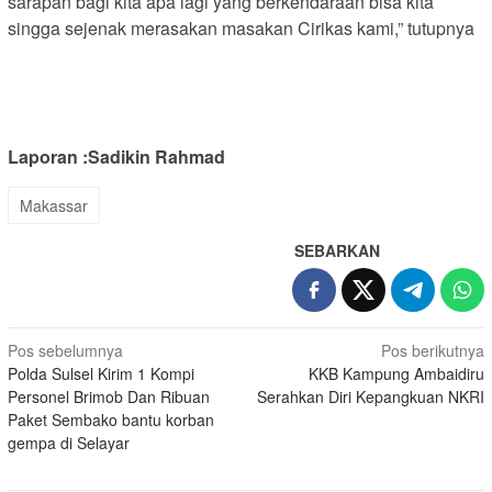
sarapan bagi kita apa lagi yang berkendaraan bisa kita
singga sejenak merasakan masakan Cirikas kami,” tutupnya
Laporan :Sadikin Rahmad
Makassar
SEBARKAN
Navigasi
Pos sebelumnya
Pos berikutnya
Polda Sulsel Kirim 1 Kompi
KKB Kampung Ambaidiru
pos
Personel Brimob Dan Ribuan
Serahkan Diri Kepangkuan NKRI
Paket Sembako bantu korban
gempa di Selayar