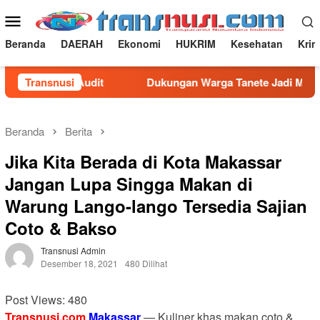
Loncat
Menu
ke
Mobile
konten
Beranda
DAERAH
Ekonomi
HUKRIM
Kesehatan
Krim
M Desak Audit
Transnusi
Dukungan Warga Tanete Jadi Motivasi, P
Beranda
Berita
Jika Kita Berada di Kota Makassar
Jangan Lupa Singga Makan di
Warung Lango-lango Tersedia Sajian
Coto & Bakso
Transnusi Admin
Desember 18, 2021
480 Dilihat
Post Views:
480
Transnusi.com
Makassar
— Kuliner khas makan coto &