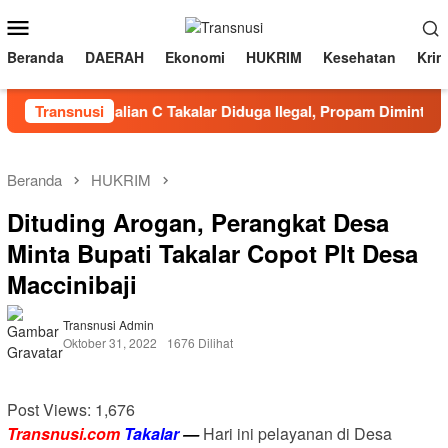
Loncat
Menu
ke
Mobile
konten
Beranda
DAERAH
Ekonomi
HUKRIM
Kesehatan
Krim
Tambang Galian C Takalar Diduga Ilegal, Propam Diminta Berti
Transnusi
Beranda
HUKRIM
Dituding Arogan, Perangkat Desa
Minta Bupati Takalar Copot Plt Desa
Maccinibaji
Transnusi Admin
Oktober 31, 2022
1676 Dilihat
Post Views:
1,676
Transnusi.com
Takalar
—
Hari ini pelayanan di Desa