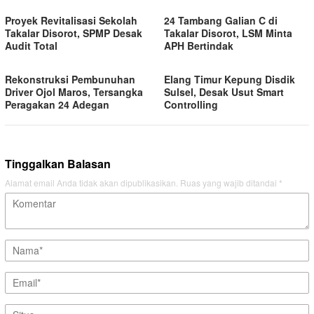
Proyek Revitalisasi Sekolah
24 Tambang Galian C di
Takalar Disorot, SPMP Desak
Takalar Disorot, LSM Minta
Audit Total
APH Bertindak
Rekonstruksi Pembunuhan
Elang Timur Kepung Disdik
Driver Ojol Maros, Tersangka
Sulsel, Desak Usut Smart
Peragakan 24 Adegan
Controlling
Tinggalkan Balasan
Alamat email Anda tidak akan dipublikasikan.
Ruas yang wajib ditandai
*