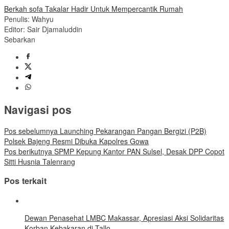
Berkah sofa Takalar Hadir Untuk Mempercantik Rumah
Penulis: Wahyu
Editor: Sair Djamaluddin
Sebarkan
Navigasi pos
Pos sebelumnya
Launching Pekarangan Pangan Bergizi (P2B)
Polsek Bajeng Resmi Dibuka Kapolres Gowa
Pos berikutnya
SPMP Kepung Kantor PAN Sulsel, Desak DPP Copot
Sitti Husnia Talenrang
Pos terkait
Dewan Penasehat LMBC Makassar, Apresiasi Aksi Solidaritas
Korban Kebakaran di Tallo