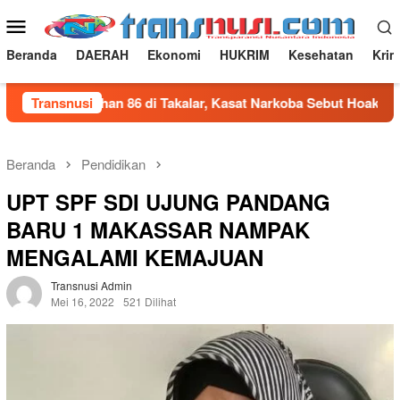
Loncat
Menu
ke
Mobile
konten
Beranda
DAERAH
Ekonomi
HUKRIM
Kesehatan
Krim
iral Tuduhan 86 di Takalar, Kasat Narkoba Sebut Hoaks dan Fitn
Transnusi
Beranda
Pendidikan
UPT SPF SDI UJUNG PANDANG
BARU 1 MAKASSAR NAMPAK
MENGALAMI KEMAJUAN
Transnusi Admin
Mei 16, 2022
521 Dilihat