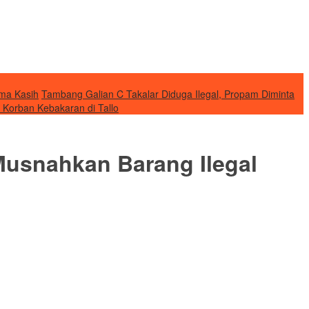
ma Kasih
Tambang Galian C Takalar Diduga Ilegal, Propam Diminta
 Korban Kebakaran di Tallo
 Musnahkan Barang Ilegal