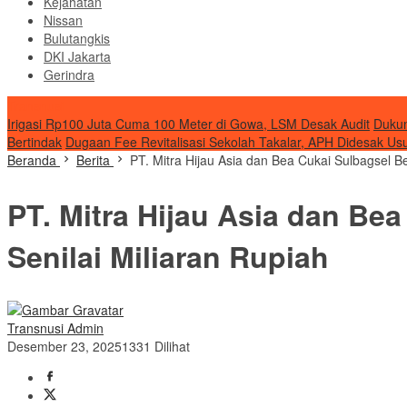
Kejahatan
Nissan
Bulutangkis
DKI Jakarta
Gerindra
Transnusi
Irigasi Rp100 Juta Cuma 100 Meter di Gowa, LSM Desak Audit
Dukun
Bertindak
Dugaan Fee Revitalisasi Sekolah Takalar, APH Didesak Us
Beranda
Berita
PT. Mitra Hijau Asia dan Bea Cukai Sulbagsel B
PT. Mitra Hijau Asia dan Be
Senilai Miliaran Rupiah
Transnusi Admin
Desember 23, 2025
1331 Dilihat