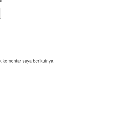
ai
*
k komentar saya berikutnya.