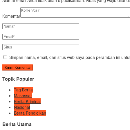
Alamat email Anda tidak akan dipublikasikan.
Ruas yang wajib ditand
Komentar
Simpan nama, email, dan situs web saya pada peramban ini untu
Topik Populer
Tag Berita
Makassar
Berita Kriminal
Nasional
Berita Pendidikan
Berita Utama