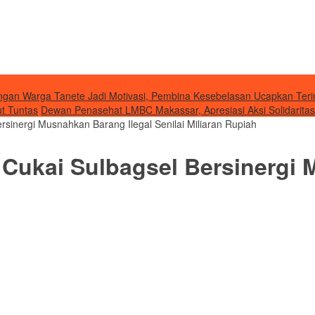
gan Warga Tanete Jadi Motivasi, Pembina Kesebelasan Ucapkan Teri
ut Tuntas
Dewan Penasehat LMBC Makassar, Apresiasi Aksi Solidaritas
ersinergi Musnahkan Barang Ilegal Senilai Miliaran Rupiah
a Cukai Sulbagsel Bersinergi