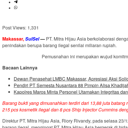
Post Views:
1,331
Makassar,
SulSel
—
PT. Mitra Hijau Asia berkolaborasi den
penindakan berupa barang ilegal senilai miliaran rupiah.
Pemusnahan ini merupakan wujud komitme
Bacaan Lainnya
Dewan Penasehat LMBC Makassar, Apresiasi Aksi Solida
Pendiri PT Semesta Nusantara 88 Pimpin Alisa Khadija
Kapolres Maros Minta Personel Utamakan Integritas da
Barang bukti yang dimusnahkan terdiri dari 13,88 juta batang 
215 pcs kosmetik ilegal dan 8 pcs Ship Injector Cummins dengan
Direktur PT. Mitra Hijau Asia, Riory Rivandy, pada selasa 
barang ilegal, mengingat PT. Mitra Hijau Asia bergerak di 