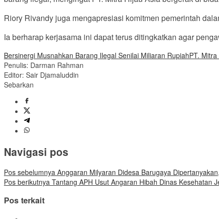
Riory Rivandy juga mengapresiasi komitmen pemerintah dalam h
Ia berharap kerjasama ini dapat terus ditingkatkan agar pen
Bersinergi Musnahkan Barang Ilegal Senilai Miliaran Rupiah
PT. Mitra
Penulis: Darman Rahman
Editor: Sair Djamaluddin
Sebarkan
Navigasi pos
Pos sebelumnya
Anggaran Milyaran Didesa Barugaya Dipertanyakan, 
Pos berikutnya
Tantang APH Usut Angaran Hibah Dinas Kesehatan J
Pos terkait