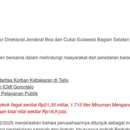
gan Direktorat Jenderal Bea dan Cukai Sulawesi Bagian Selat
n bersama dalam melindungi masyarakat dari peredaran baran
ritas Korban Kebakaran di Tallo
h ICMI Gorontalo
n Pelayanan Publik
rokok ilegal senilai Rp21,35 miliar, 1.715 liter Minuman Mengan
 total nilai sekitar Rp18,9 juta.
23/12/2025 menjelaskan bahwa perusahaannya ditunjuk sebagai
bidang pengelolaan sampah dan limbah, khususnya limbah Berba