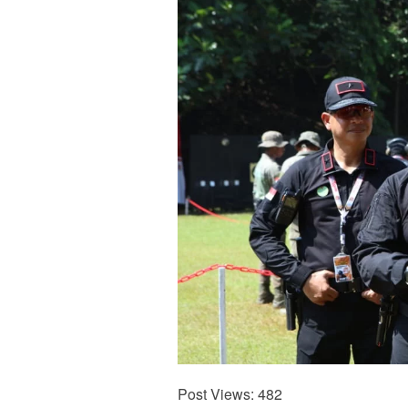
Post Views:
482