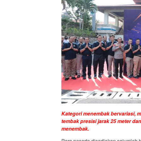
Kategori menembak bervariasi, mu
tembak presisi jarak 25 meter da
menembak.
Para peserta disediakan sejumlah t