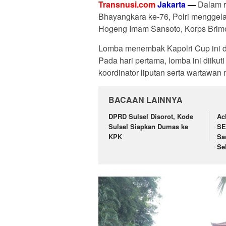
Transnusi.com
Jakarta
—
Dalam r
Bhayangkara ke-76, Polri menggel
Hogeng Imam Sansoto, Korps Brim
Lomba menembak Kapolri Cup ini di
Pada hari pertama, lomba ini diikuti 
koordinator liputan serta wartawan 
BACAAN LAINNYA
DPRD Sulsel Disorot, Kode
Ac
Sulsel Siapkan Dumas ke
SE
KPK
Sa
Se