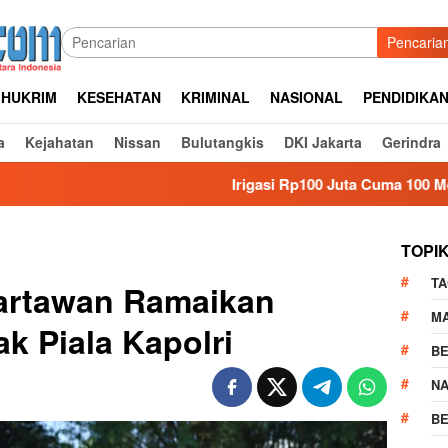
Pencaria
HUKRIM
KESEHATAN
KRIMINAL
NASIONAL
PENDIDIKA
a
Kejahatan
Nissan
Bulutangkis
DKI Jakarta
Gerindra
Irigasi Rp100 Juta Cuma 100 Meter di Gowa, LS
TOPI
TA
Wartawan Ramaikan
M
 Piala Kapolri
BE
N
BE