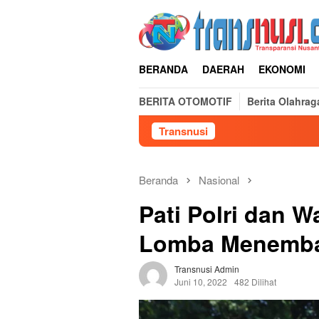
Loncat
ke
konten
BERANDA
DAERAH
EKONOMI
BERITA OTOMOTIF
Berita Olahrag
Transnusi
Beranda
Nasional
Pati Polri dan 
Lomba Menembak
Transnusi Admin
Juni 10, 2022
482 Dilihat