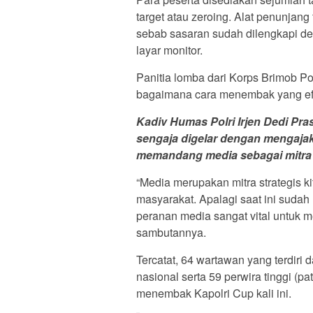
target atau zeroing. Alat penunjan
sebab sasaran sudah dilengkapi d
layar monitor.
Panitia lomba dari Korps Brimob Pol
bagaimana cara menembak yang efek
Kadiv Humas Polri Irjen Dedi Pr
sengaja digelar dengan mengaja
memandang media sebagai mitra s
“Media merupakan mitra strategis ki
masyarakat. Apalagi saat ini suda
peranan media sangat vital untuk m
sambutannya.
Tercatat, 64 wartawan yang terdiri d
nasional serta 59 perwira tinggi (pa
menembak Kapolri Cup kali ini.