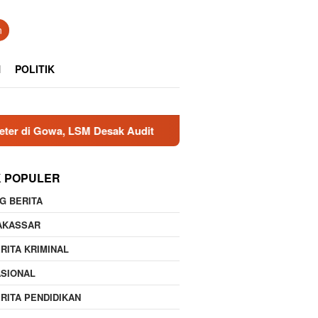
n
N
POLITIK
M Desak Audit
Dukungan Warga Tanete Jadi Motivasi, P
K POPULER
G BERITA
AKASSAR
RITA KRIMINAL
ASIONAL
RITA PENDIDIKAN