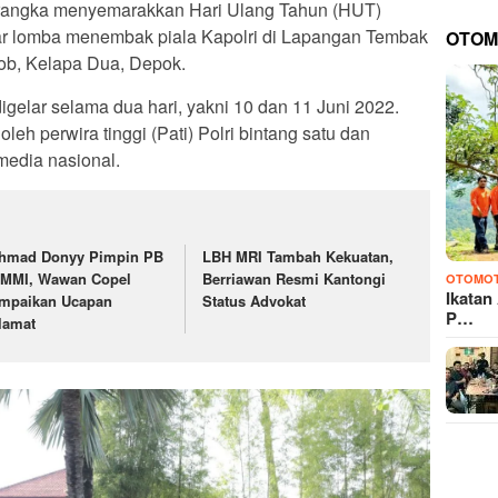
angka menyemarakkan Hari Ulang Tahun (HUT)
ar lomba menembak piala Kapolri di Lapangan Tembak
OTOM
ob, Kelapa Dua, Depok.
gelar selama dua hari, yakni 10 dan 11 Juni 2022.
oleh perwira tinggi (Pati) Polri bintang satu dan
media nasional.
hmad Donyy Pimpin PB
LBH MRI Tambah Kekuatan,
MMI, Wawan Copel
Berriawan Resmi Kantongi
OTOMOT
Ikatan
mpaikan Ucapan
Status Advokat
P…
lamat