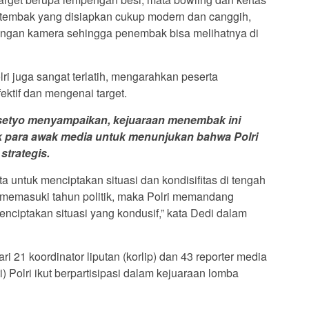
g tembak yang disiapkan cukup modern dan canggih,
engan kamera sehingga penembak bisa melihatnya di
ri juga sangat terlatih, mengarahkan peserta
tif dan mengenai target.
asetyo menyampaikan, kejuaraan menembak ini
k para awak media untuk menunjukan bahwa Polri
trategis.
ta untuk menciptakan situasi dan kondisifitas di tengah
h memasuki tahun politik, maka Polri memandang
enciptakan situasi yang kondusif,” kata Dedi dalam
ari 21 koordinator liputan (korlip) dan 43 reporter media
ti) Polri ikut berpartisipasi dalam kejuaraan lomba