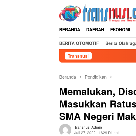
Loncat
ke
konten
BERANDA
DAERAH
EKONOMI
BERITA OTOMOTIF
Berita Olahrag
Transnusi
Beranda
Pendidikan
Memalukan, Disd
Masukkan Ratus
SMA Negeri Mak
Transnusi Admin
Juli 27, 2022
1629 Dilihat