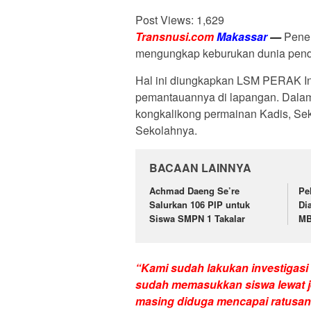
Post Views:
1,629
Transnusi.com
Makassar
—
Pener
mengungkap keburukan dunia pendi
Hal ini diungkapkan LSM PERAK Ind
pemantauannya di lapangan. Dala
kongkalikong permainan Kadis, Sek
Sekolahnya.
BACAAN LAINNYA
Achmad Daeng Se’re
Pe
Salurkan 106 PIP untuk
Di
Siswa SMPN 1 Takalar
M
“Kami sudah lakukan investigasi
sudah memasukkan siswa lewat jen
masing diduga mencapai ratusan