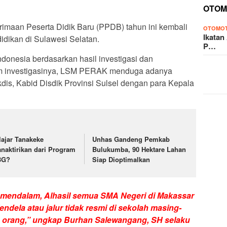
OTOM
imaan Peserta Didik Baru (PPDB) tahun ini kembali
OTOMOT
Ikatan
dikan di Sulawesi Selatan.
P…
onesia berdasarkan hasil investigasi dan
m investigasinya, LSM PERAK menduga adanya
dis, Kabid Disdik Provinsi Sulsel dengan para Kepala
lajar Tanakeke
Unhas Gandeng Pemkab
anaktirikan dari Program
Bulukumba, 90 Hektare Lahan
BG?
Siap Dioptimalkan
 mendalam, Alhasil semua SMA Negeri di Makassar
dela atau jalur tidak resmi di sekolah masing-
 orang,” ungkap Burhan Salewangang, SH selaku