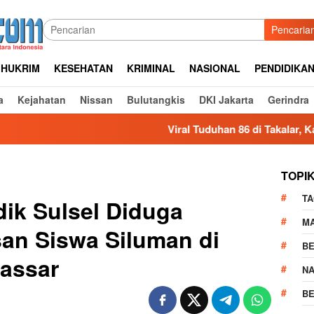
Pencaria
HUKRIM
KESEHATAN
KRIMINAL
NASIONAL
PENDIDIKA
a
Kejahatan
Nissan
Bulutangkis
DKI Jakarta
Gerindra
Viral Tuduhan 86 di Takalar, Kasat Narkob
TOPI
TA
ik Sulsel Diduga
M
an Siswa Siluman di
BE
assar
N
BE