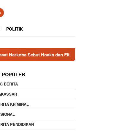
n
N
POLITIK
a Sebut Hoaks dan Fitnah
Irigasi Rp100 Juta Cuma 100 M
K POPULER
G BERITA
AKASSAR
RITA KRIMINAL
ASIONAL
RITA PENDIDIKAN