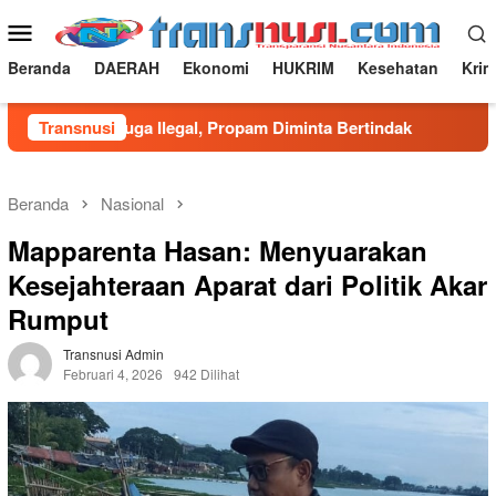
Loncat
Menu
ke
Mobile
konten
Beranda
DAERAH
Ekonomi
HUKRIM
Kesehatan
Krim
r Diduga Ilegal, Propam Diminta Bertindak
Transnusi
Dugaan Fee 
Beranda
Nasional
Mapparenta Hasan: Menyuarakan
Kesejahteraan Aparat dari Politik Akar
Rumput
Transnusi Admin
Februari 4, 2026
942 Dilihat