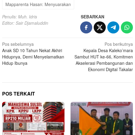
Mapparenta Hasan: Menyuarakan
Penulis: Muh. Idris
SEBARKAN
Editor: Sair Djamaluddin
Navigasi
Pos sebelumnya
Pos berikutnya
Anak SD 10 Tahun Nekat Akhiri
Kepala Desa Kaleko’mara
pos
Hidupnya, Demi Menyelamatkan
Sambut HUT ke-66, Komitmen
Hidup Ibunya
Akselerasi Pembangunan dan
Ekonomi Digital Takalar
POS TERKAIT