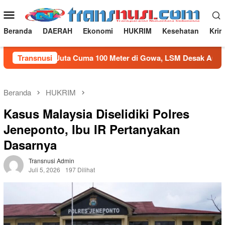
Loncat
Menu
ke
Mobile
konten
Beranda
DAERAH
Ekonomi
HUKRIM
Kesehatan
Krim
i Rp100 Juta Cuma 100 Meter di Gowa, LSM Desak Audit
Transnusi
Beranda
HUKRIM
Kasus Malaysia Diselidiki Polres
Jeneponto, Ibu IR Pertanyakan
Dasarnya
Transnusi Admin
Juli 5, 2026
197 Dilihat