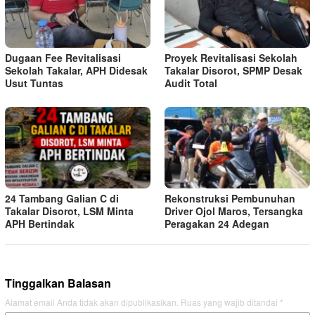
Dugaan Fee Revitalisasi
Proyek Revitalisasi Sekolah
Sekolah Takalar, APH Didesak
Takalar Disorot, SPMP Desak
Usut Tuntas
Audit Total
24 Tambang Galian C di
Rekonstruksi Pembunuhan
Takalar Disorot, LSM Minta
Driver Ojol Maros, Tersangka
APH Bertindak
Peragakan 24 Adegan
Tinggalkan Balasan
Alamat email Anda tidak akan dipublikasikan.
Ruas yang wajib ditandai
*