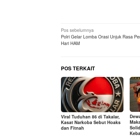
Navigasi
Pos sebelumnya
Polri Gelar Lomba Orasi Unjuk Rasa Per
pos
Hari HAM
POS TERKAIT
Dew
Viral Tuduhan 86 di Takalar,
Maka
Kasat Narkoba Sebut Hoaks
Soli
dan Fitnah
Keba