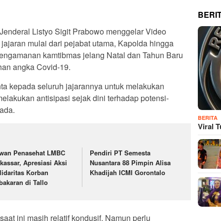
BERI
Jenderal Listyo Sigit Prabowo menggelar Video
jajaran mulai dari pejabat utama, Kapolda hingga
 pengamanan kamtibmas jelang Natal dan Tahun Baru
han angka Covid-19.
ta kepada seluruh jajarannya untuk melakukan
akukan antisipasi sejak dini terhadap potensi-
ada.
BERITA
Viral 
wan Penasehat LMBC
Pendiri PT Semesta
kassar, Apresiasi Aksi
Nusantara 88 Pimpin Alisa
lidaritas Korban
Khadijah ICMI Gorontalo
bakaran di Tallo
aat ini masih relatif kondusif. Namun perlu