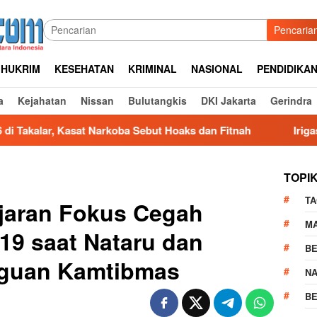
Pencaria
HUKRIM
KESEHATAN
KRIMINAL
NASIONAL
PENDIDIKA
a
Kejahatan
Nissan
Bulutangkis
DKI Jakarta
Gerindra
r, Kasat Narkoba Sebut Hoaks dan Fitnah
Irigasi Rp100 
TOPI
TA
ajaran Fokus Cegah
M
19 saat Nataru dan
BE
gguan Kamtibmas
N
BE