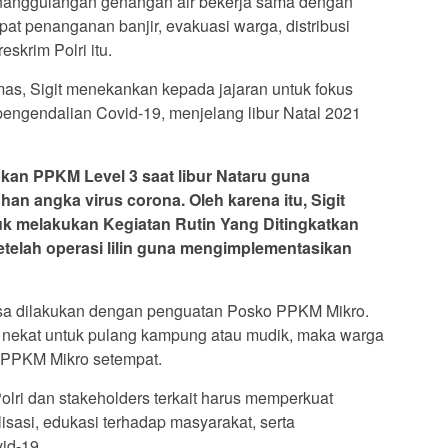
nanggulangan genangan air bekerja sama dengan
pat penanganan banjir, evakuasi warga, distribusi
eskrim Polri itu.
mas, Sigit menekankan kepada jajaran untuk fokus
gendalian Covid-19, menjelang libur Natal 2021
pkan PPKM Level 3 saat libur Nataru guna
n angka virus corona. Oleh karena itu, Sigit
tuk melakukan Kegiatan Rutin Yang Ditingkatkan
telah operasi lilin guna mengimplementasikan
 bisa dilakukan dengan penguatan Posko PPKM Mikro.
nekat untuk pulang kampung atau mudik, maka warga
o PPKM Mikro setempat.
Polri dan stakeholders terkait harus memperkuat
isasi, edukasi terhadap masyarakat, serta
id-19.