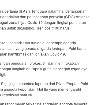
ara pertama di Asia Tenggara dalam hal penanganan
engendalian dan pencegahan penyakit (CDC) Amerika
egori zona hijau Covid-19 dengan tingkat penularan
an untuk dikunjungi. Tren positif itu harus
ia akan menjadi tuan rumah di beberapa agenda
salah satu yang berada di garda terdepan, Polri harus
uan kamtibmas dan lonjakan Covid-19.
 dengan penguatan prokes, 3T dan meningkatkan
 sebagai langkah antisipasi guna mencegah terjadinya
git.
, Sigit juga menerima laporan dari Divisi Propam Polri
um anggota kepolisian. Hal itu yang memengaruhi
kepolisian saat ini.
an rapor merah terkait pelanggaran anggota tersebut,