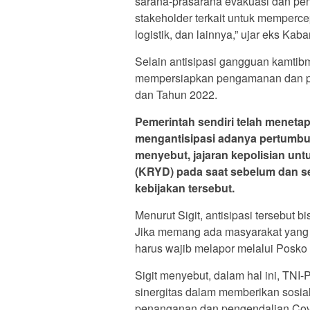
sarana-prasarana evakuasi dan pe
stakeholder terkait untuk memperce
logistik, dan lainnya,” ujar eks Kabar
Selain antisipasi gangguan kamtib
mempersiapkan pengamanan dan pen
dan Tahun 2022.
Pemerintah sendiri telah meneta
mengantisipasi adanya pertumbuha
menyebut, jajaran kepolisian un
(KRYD) pada saat sebelum dan se
kebijakan tersebut.
Menurut Sigit, antisipasi tersebut
Jika memang ada masyarakat yang 
harus wajib melapor melalui Posk
Sigit menyebut, dalam hal ini, TNI-
sinergitas dalam memberikan sosial
penanganan dan pengendalian Cov