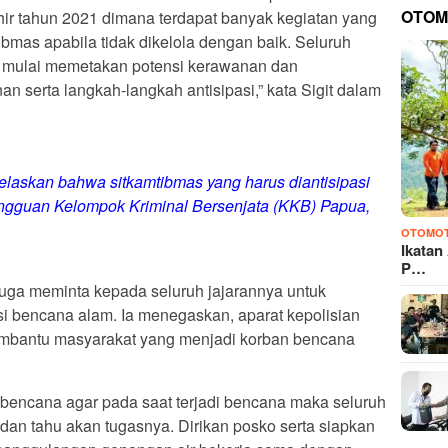
OTOM
hir tahun 2021 dimana terdapat banyak kegiatan yang
bmas apabila tidak dikelola dengan baik. Seluruh
s mulai memetakan potensi kerawanan dan
serta langkah-langkah antisipasi,” kata Sigit dalam
elaskan bahwa sitkamtibmas yang harus diantisipasi
gangguan Kelompok Kriminal Bersenjata (KKB) Papua,
OTOMOT
Ikatan
P…
juga meminta kepada seluruh jajarannya untuk
si bencana alam. Ia menegaskan, aparat kepolisian
embantu masyarakat yang menjadi korban bencana
bencana agar pada saat terjadi bencana maka seluruh
dan tahu akan tugasnya. Dirikan posko serta siapkan