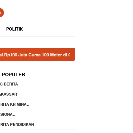
n
N
POLITIK
Juta Cuma 100 Meter di Gowa, LSM Desak Audit
Dukungan
K POPULER
G BERITA
AKASSAR
RITA KRIMINAL
ASIONAL
RITA PENDIDIKAN