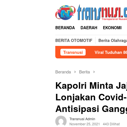
Loncat
ke
konten
BERANDA
DAERAH
EKONOMI
BERITA OTOMOTIF
Berita Olahrag
Transnusi
Viral Tuduhan 86 di Takala
Beranda
Berita
Kapolri Minta J
Lonjakan Covid-
Antisipasi Gan
Transnusi Admin
November 25, 2021
443 Dilihat