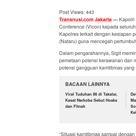
Post Views:
443
Transnusi.com
Jakarta
—
Kapolri 
Conference (Vicon) kepada seluruh 
Kapolres terkait dengan kesiapan
(Nataru) guna mencegah pertumbu
Dalam pengarahannya, Sigit memin
pemetaan potensi kerawanan dan mel
potensi gangguan kamtibmas yang 
BACAAN LAINNYA
Viral Tuduhan 86 di Takalar,
De
Kasat Narkoba Sebut Hoaks
Ma
dan Fitnah
So
Ke
“Situasi kamtibmas sampai dengan s