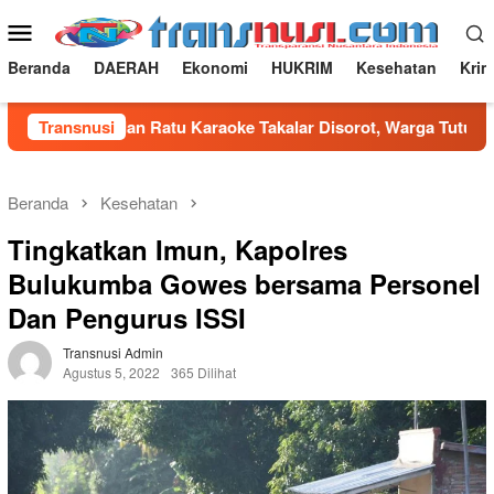
Loncat
Menu
ke
Mobile
konten
Beranda
DAERAH
Ekonomi
HUKRIM
Kesehatan
Krim
e Bum dan Ratu Karaoke Takalar Disorot, Warga Tutup Saja
Transnusi
Beranda
Kesehatan
Tingkatkan Imun, Kapolres
Bulukumba Gowes bersama Personel
Dan Pengurus ISSI
Transnusi Admin
Agustus 5, 2022
365 Dilihat