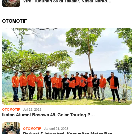
Viral Tuduhan 86 di Takalar, Kasat Narko…
OTOMOTIF
Juli 23, 2023
OTOMOTIF
Ikatan Alumni Bosowa 45, Gelar Touring P…
Januari 21, 2023
OTOMOTIF
Perkuat Silaturahmi, Komunitas Motor Ben…