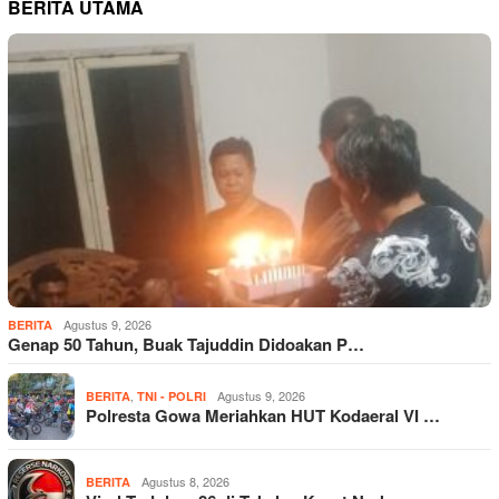
BERITA UTAMA
Agustus 9, 2026
BERITA
Genap 50 Tahun, Buak Tajuddin Didoakan P…
,
Agustus 9, 2026
BERITA
TNI - POLRI
Polresta Gowa Meriahkan HUT Kodaeral VI …
Agustus 8, 2026
BERITA