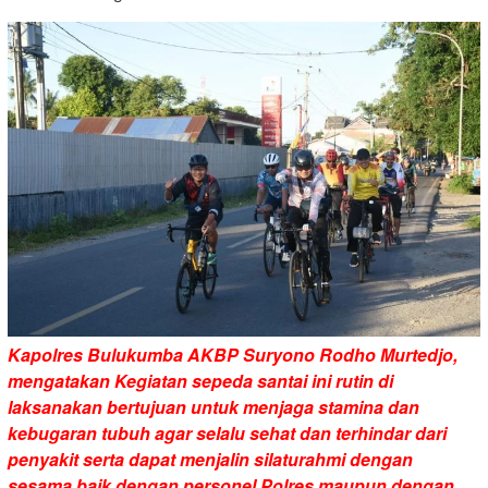
Kapolres Bulukumba AKBP Suryono Rodho Murtedjo,
mengatakan Kegiatan sepeda santai ini rutin di
laksanakan bertujuan untuk menjaga stamina dan
kebugaran tubuh agar selalu sehat dan terhindar dari
penyakit serta dapat menjalin silaturahmi dengan
sesama baik dengan personel Polres maupun dengan