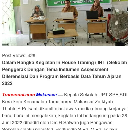
Post Views:
429
Dalam Rangka Kegiatan In House Traning ( IHT ) Sekolah
Penggerak Dengan Tema Instumen Assessment
Diferensiasi Dan Program Berbasis Data Tahun Ajaran
2022
Transnusi.com
Makassar
—
Kepala Sekolah UPT SPF SDI
Kera-kera Kecamatan Tamalanrea Makassar Zarkiyah
Thahir, S.Pdisaat dikomfirmasi awak media diruang kerjanya
baru- baru ini mengatakan, kegiatan ini berlangsung pada 28
Juni 2022 dihadiri oleh Drs H Safwan juga Pengawas
Sekolah selaku pemateri, Herifuddin S.Pd, M.Pd, selaku