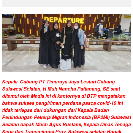
Kepala Cabang PT Timuraya Jaya Lestari Cabang
Sulawesi Selatan, H Muh Nancha Pattanang, SE saat
ditemui oleh Media ini di kantornya di BTP mengatakan
bahwa sukses pengiriman perdana pasca covid-19 ini
tidak terlepas dari dukungan dari Kepala Badan
Perlindungan Pekerja Migran Indonesia (BP2MI) Sulawesi
Selatan bapak Moch Agus Bustami, Kepala Dinas Tenaga
Kerja dan Transmigrasi Prov. Sulawesi selatan Bapak