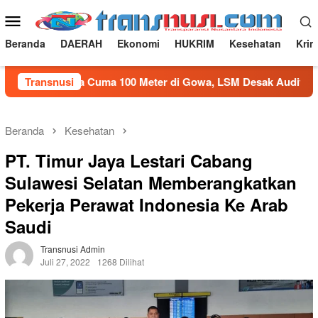
Loncat
Menu
ke
Mobile
konten
Beranda
DAERAH
Ekonomi
HUKRIM
Kesehatan
Krim
100 Juta Cuma 100 Meter di Gowa, LSM Desak Audit
Transnusi
Duku
Beranda
Kesehatan
PT. Timur Jaya Lestari Cabang
Sulawesi Selatan Memberangkatkan
Pekerja Perawat Indonesia Ke Arab
Saudi
Transnusi Admin
Juli 27, 2022
1268 Dilihat