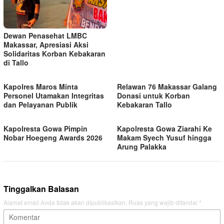
Dewan Penasehat LMBC
Makassar, Apresiasi Aksi
Solidaritas Korban Kebakaran
di Tallo
Kapolres Maros Minta
Relawan 76 Makassar Galang
Personel Utamakan Integritas
Donasi untuk Korban
dan Pelayanan Publik
Kebakaran Tallo
Kapolresta Gowa Pimpin
Kapolresta Gowa Ziarahi Ke
Nobar Hoegeng Awards 2026
Makam Syech Yusuf hingga
Arung Palakka
Tinggalkan Balasan
Alamat email Anda tidak akan dipublikasikan.
Ruas yang wajib ditandai
*