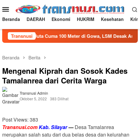
Loncat
Menu
ke
Mobile
konten
Beranda
DAERAH
Ekonomi
HUKRIM
Kesehatan
Krim
si Rp100 Juta Cuma 100 Meter di Gowa, LSM Desak Audit
Transnusi
Beranda
Berita
Mengenal Kiprah dan Sosok Kades
Tamalanrea dari Cerita Warga
Transnusi Admin
Oktober 5, 2022
383 Dilihat
Post Views:
383
Transnusi.com
Kab. Silayar
—
Desa Tamalanrea
merupakan salah satu dari dua belas desa dan kelurahan