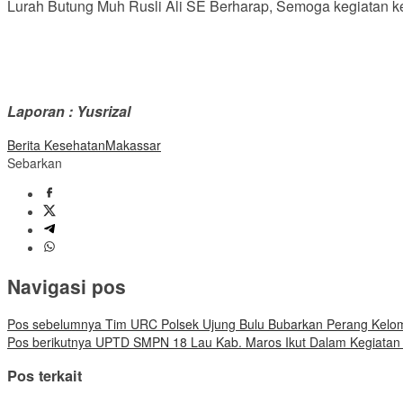
Lurah Butung Muh Rusli Ali SE Berharap, Semoga kegiatan ke
Laporan : Yusrizal
Berita Kesehatan
Makassar
Sebarkan
Navigasi pos
Pos sebelumnya
Tim URC Polsek Ujung Bulu Bubarkan Perang Kelom
Pos berikutnya
UPTD SMPN 18 Lau Kab. Maros Ikut Dalam Kegiatan P
Pos terkait