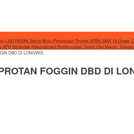
el
LSM PERAK Soroti Mutu Pembesian Proyek APBN SMA 19 Gowa, Di
a APH Bertindak
Rekonstruksi Pembunuhan Driver Ojol Maros, Tersa
GIN DBD DI LONGWIS
PROTAN FOGGIN DBD DI LO