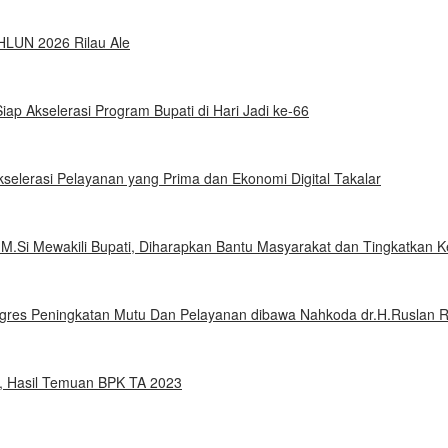
HLUN 2026 Rilau Ale
iap Akselerasi Program Bupati di Hari Jadi ke-66
selerasi Pelayanan yang Prima dan Ekonomi Digital Takalar
i M.Si Mewakili Bupati, Diharapkan Bantu Masyarakat dan Tingkatkan 
gres Peningkatan Mutu Dan Pelayanan dibawa Nahkoda dr.H.Ruslan 
, Hasil Temuan BPK TA 2023