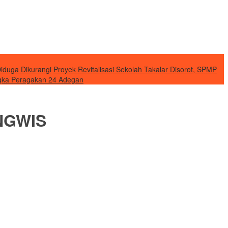
duga Dikurangi
Proyek Revitalisasi Sekolah Takalar Disorot, SPMP
ngka Peragakan 24 Adegan
NGWIS