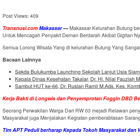
Post Views:
409
Transnusi.com
Makassar
—
Makassar Kelurahan Butung ber
Untuk Mencagah Penyakit Deman Berdarah Akibat Gigitan Ny
Semua Lorong Wisata Yang di kelurahan Butung Yang Sanga
Bacaan Lainnya
Sekda Bulukumba Launching Sekolah Lanjut Usia Siam
Kepala Dinas Kesehatan Takalar, Dr. Hj. Nilal Fauziah 
Sambut HUT ke-66, Dr. Ruslan Ramli M.Ads. Kes. Komit
Kerja Bakti di Longwis dan Penyemprotan Foggin DBD B
Seorang Perwakilan Warga Dari RW 03 mejadi Relawan peny
Masyarakat juga Menjalakan Kegiatan pemberabtasan Sarang
Tim APT Peduli berharap Kepada Tokoh Masyarakat dan W