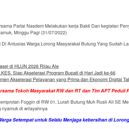
sama Partai Nasdem Melakukan kerja Bakti Dan kegiatan Peny
amuk, Minggu Pagi (31/07/2022)
t Di Antusias Warga Lorong Masyarakat Butung Yang Sudah 
asei di HLUN 2026 Rilau Ale
M.KES. Siap Akselerasi Program Bupati di Hari Jadi ke-66
men Akselerasi Pelayanan yang Prima dan Ekonomi Digital Ta
ersama Tokoh Masyarakat RW dan RT dan Tim APT Peduli 
emprotan Foggin di RW 01, Lurah Butung Muh Rusli Ali SE M
 nyamuk di wilayahnya
arga Setempat untuk Selalu Menjaga kebersihan di Lorong