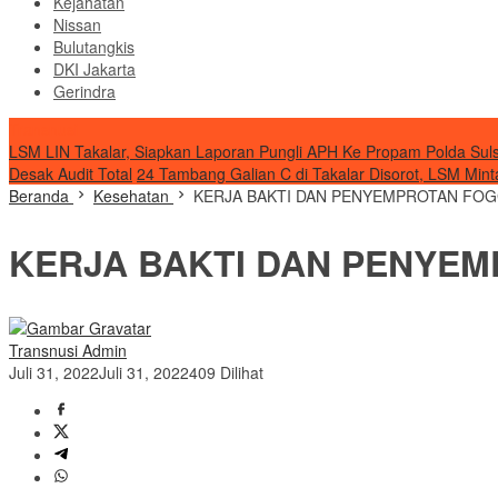
Kejahatan
Nissan
Bulutangkis
DKI Jakarta
Gerindra
Transnusi
LSM LIN Takalar, Siapkan Laporan Pungli APH Ke Propam Polda Suls
Desak Audit Total
24 Tambang Galian C di Takalar Disorot, LSM Mint
Beranda
Kesehatan
KERJA BAKTI DAN PENYEMPROTAN FOG
KERJA BAKTI DAN PENYEM
Transnusi Admin
Juli 31, 2022
Juli 31, 2022
409 Dilihat