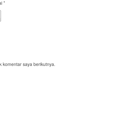
ai
*
k komentar saya berikutnya.