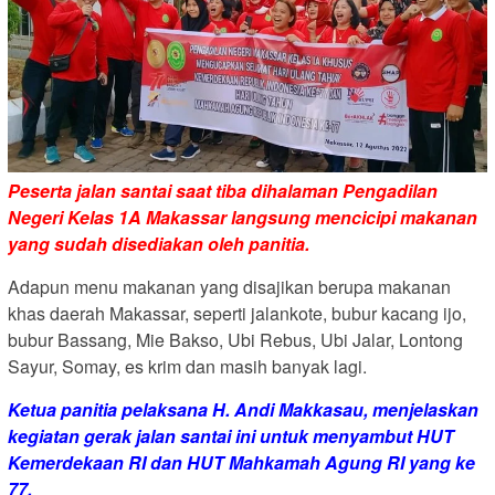
Peserta jalan santai saat tiba dihalaman Pengadilan
Negeri Kelas 1A Makassar langsung mencicipi makanan
yang sudah disediakan oleh panitia.
Adapun menu makanan yang disajikan berupa makanan
khas daerah Makassar, seperti jalankote, bubur kacang ijo,
bubur Bassang, Mie Bakso, Ubi Rebus, Ubi Jalar, Lontong
Sayur, Somay, es krim dan masih banyak lagi.
Ketua panitia pelaksana H. Andi Makkasau, menjelaskan
kegiatan gerak jalan santai ini untuk menyambut HUT
Kemerdekaan RI dan HUT Mahkamah Agung RI yang ke
77.