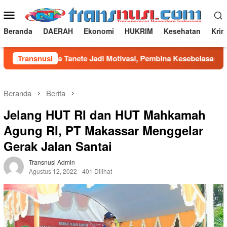
Loncat
Menu
ke
Mobile
konten
Beranda
DAERAH
Ekonomi
HUKRIM
Kesehatan
Krim
 Warga Tanete Jadi Motivasi, Pembina Kesebelasan Ucapkan T
Transnusi
Beranda
Berita
Jelang HUT RI dan HUT Mahkamah
Agung RI, PT Makassar Menggelar
Gerak Jalan Santai
Transnusi Admin
Agustus 12, 2022
401 Dilihat