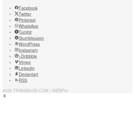
Facebook
Twitter
Pinterest
WhatsApp
Tumblr
Stumbleupon
WordPress
Instagram
>Dribbble
Vimeo
Linkedin
Deviantart
RSS
2026 TRANSNUSI.COM | WEBPro