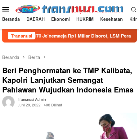
Loncat
Menu
ke
Mobile
konten
Beranda
DAERAH
Ekonomi
HUKRIM
Kesehatan
Krim
k SDN 170 Je’nemaeja Rp1 Miliar Disorot, LSM Perak Persoalkan
Transnusi
Beranda
Berita
Beri Penghormatan ke TMP Kalibata,
Kapolri Lanjutkan Semangat
Pahlawan Wujudkan Indonesia Emas
Transnusi Admin
Juni 29, 2022
408 Dilihat