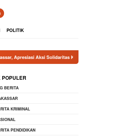
n
N
POLITIK
ksi Solidaritas Korban Kebakaran di Tallo
LSM LIN Tak
K POPULER
G BERITA
AKASSAR
RITA KRIMINAL
ASIONAL
RITA PENDIDIKAN