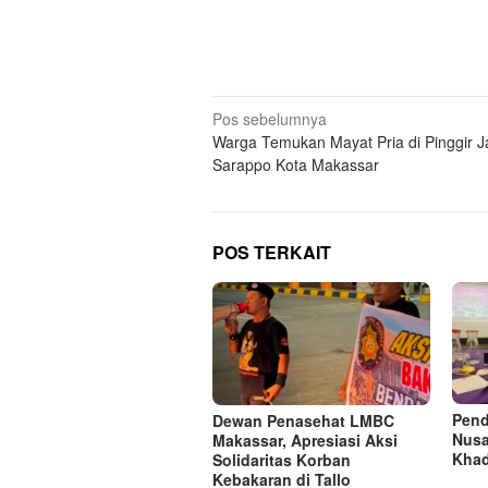
Navigasi
Pos sebelumnya
Warga Temukan Mayat Pria di Pinggir J
pos
Sarappo Kota Makassar
POS TERKAIT
Pend
Dewan Penasehat LMBC
Nusa
Makassar, Apresiasi Aksi
Khad
Solidaritas Korban
Kebakaran di Tallo