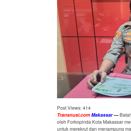
Post Views:
414
Transnusi.com
Makassar
—
Batal
oleh Forkopinda Kota Makassar mer
untuk merekrut dan menampung man