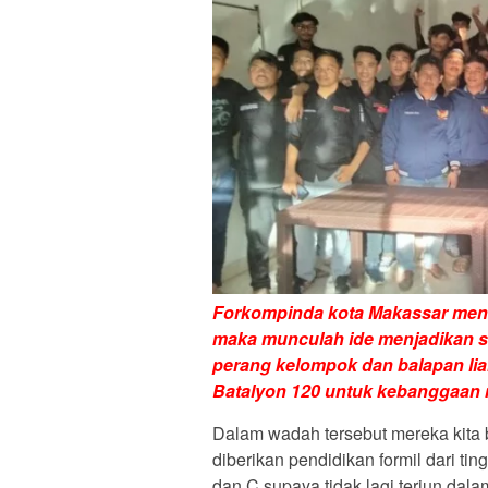
Forkompinda kota Makassar menc
maka munculah ide menjadikan 
perang kelompok dan balapan lia
Batalyon 120 untuk kebanggaan 
Dalam wadah tersebut mereka kita b
diberikan pendidikan formil dari t
dan C supaya tidak lagi terjun da