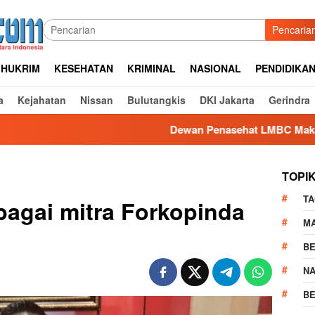
Pencaria
HUKRIM
KESEHATAN
KRIMINAL
NASIONAL
PENDIDIKA
a
Kejahatan
Nissan
Bulutangkis
DKI Jakarta
Gerindra
Dewan Penasehat LMBC Makassar, Apresiasi A
TOPI
TA
bagai mitra Forkopinda
M
BE
N
BE