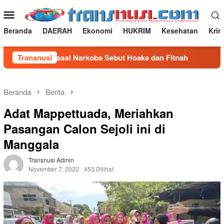
Loncat
Menu
ke
Mobile
konten
Beranda
DAERAH
Ekonomi
HUKRIM
Kesehatan
Krim
i Takalar, Kasat Narkoba Sebut Hoaks dan Fitnah
Transnusi
Irigasi
Beranda
Berita
Adat Mappettuada, Meriahkan
Pasangan Calon Sejoli ini di
Manggala
Transnusi Admin
November 7, 2022
453 Dilihat