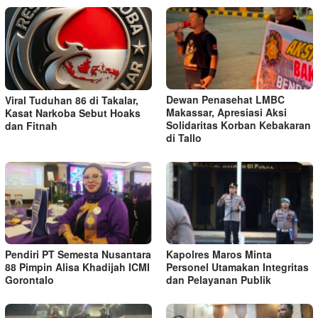
Dewan Penasehat LMBC
Viral Tuduhan 86 di Takalar,
Makassar, Apresiasi Aksi
Kasat Narkoba Sebut Hoaks
Solidaritas Korban Kebakaran
dan Fitnah
di Tallo
Pendiri PT Semesta Nusantara
Kapolres Maros Minta
88 Pimpin Alisa Khadijah ICMI
Personel Utamakan Integritas
Gorontalo
dan Pelayanan Publik