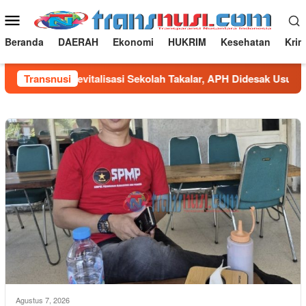
Loncat
Menu
ke
Mobile
konten
Beranda
DAERAH
Ekonomi
HUKRIM
Kesehatan
Krim
n Fee Revitalisasi Sekolah Takalar, APH Didesak Usut Tuntas
Transnusi
Agustus 7, 2026